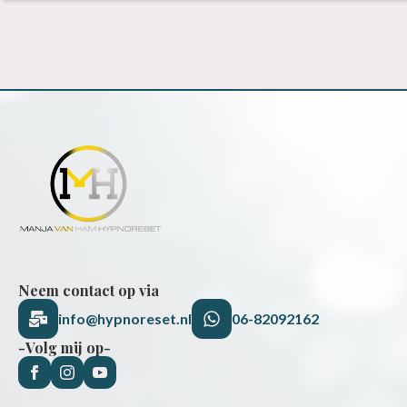
Neem contact op via
info@hypnoreset.nl
06-82092162
-Volg mij op-