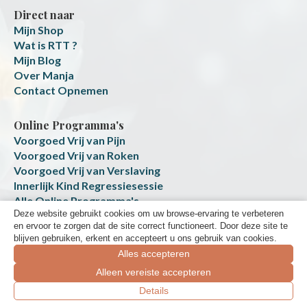
Direct naar
Mijn Shop
Wat is RTT ?
Mijn Blog
Over Manja
Contact Opnemen
Online Programma's
Voorgoed Vrij van Pijn
Voorgoed Vrij van Roken
Voorgoed Vrij van Verslaving
Innerlijk Kind Regressiesessie
Alle Online Programma's
Deze website gebruikt cookies om uw browse-ervaring te verbeteren
Transformatie Platform
en ervoor te zorgen dat de site correct functioneert. Door deze site te
blijven gebruiken, erkent en accepteert u ons gebruik van cookies.
Alles accepteren
Alleen vereiste accepteren
Boek een gratis ontdek-sessie
Details