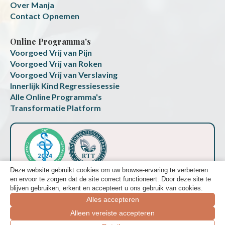
Over Manja
Contact Opnemen
Online Programma's
Voorgoed Vrij van Pijn
Voorgoed Vrij van Roken
Voorgoed Vrij van Verslaving
Innerlijk Kind Regressiesessie
Alle Online Programma's
Transformatie Platform
Deze website gebruikt cookies om uw browse-ervaring te verbeteren
en ervoor te zorgen dat de site correct functioneert. Door deze site te
blijven gebruiken, erkent en accepteert u ons gebruik van cookies.
Alles accepteren
Alleen vereiste accepteren
Build by
Bridge Marketing
| Fotografie
Kelvision
Boek een gratis ontdek-sessie
© 2023-2026, All Rights Reserved hypnoreset.nl