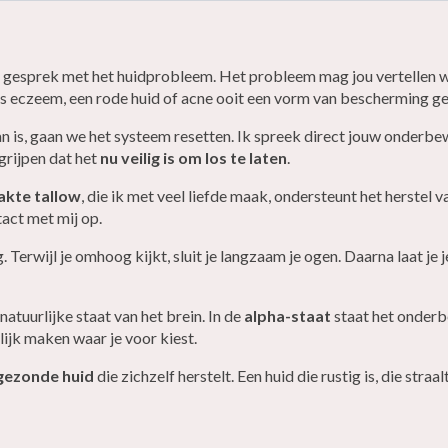
n gesprek met het huidprobleem. Het probleem mag jou vertellen w
s eczeem, een rode huid of acne ooit een vorm van bescherming g
 is, gaan we het systeem resetten. Ik spreek direct jouw onderbe
grijpen dat het
nu veilig is om los te laten
.
akte tallow
, die ik met veel liefde maak, ondersteunt het herstel v
ct met mij op.
rwijl je omhoog kijkt, sluit je langzaam je ogen. Daarna laat je je 
natuurlijke staat van het brein. In de
alpha-staat
staat het onderb
ijk maken waar je voor kiest.
 gezonde huid
die zichzelf herstelt. Een huid die rustig is, die straa