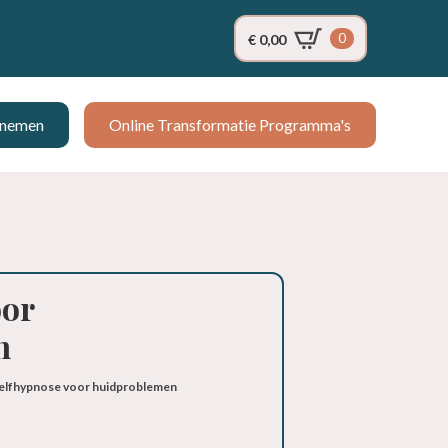
0
€
0,00
pnemen
Online Transformatie Programma's
oor
n
elfhypnose voor huidproblemen