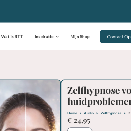
Contact O
Wat is RTT
Inspiratie
Mijn Shop
Zelfhypnose v
huidprobleme
Home
Audio
Zelfhypnose
Z
€
24,95
Zelfhypnose