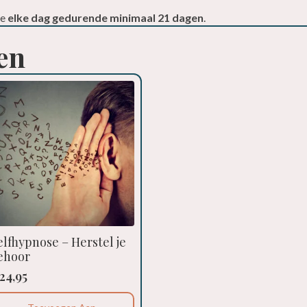
ie
elke dag gedurende minimaal 21 dagen
.
en
elfhypnose – Herstel je
ehoor
24,95