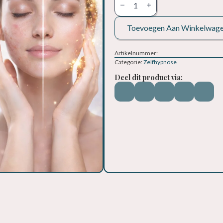
voor
huidproblemen
aantal
Toevoegen Aan Winkelwag
Artikelnummer:
Categorie:
Zelfhypnose
Deel dit product via: