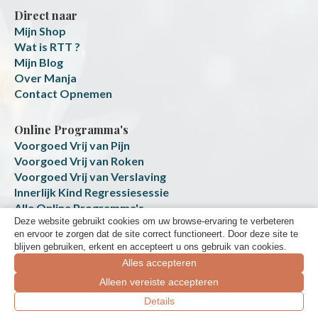
Direct naar
Mijn Shop
Wat is RTT ?
Mijn Blog
Over Manja
Contact Opnemen
Online Programma's
Voorgoed Vrij van Pijn
Voorgoed Vrij van Roken
Voorgoed Vrij van Verslaving
Innerlijk Kind Regressiesessie
Alle Online Programma's
Deze website gebruikt cookies om uw browse-ervaring te verbeteren
Transformatie Platform
en ervoor te zorgen dat de site correct functioneert. Door deze site te
blijven gebruiken, erkent en accepteert u ons gebruik van cookies.
Alles accepteren
Alleen vereiste accepteren
Boek een gratis ontdek-sessie
Details