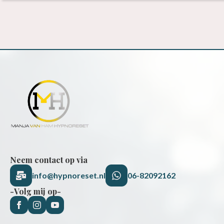
Neem contact op via
info@hypnoreset.nl
06-82092162
-Volg mij op-