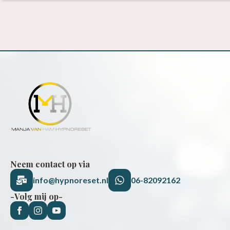
Neem contact op via
info@hypnoreset.nl
06-82092162
-Volg mij op-