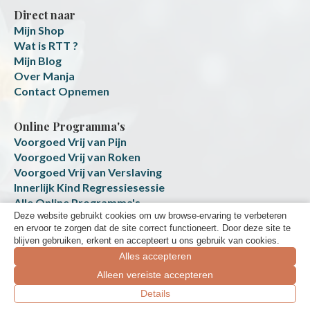
Direct naar
Mijn Shop
Wat is RTT ?
Mijn Blog
Over Manja
Contact Opnemen
Online Programma's
Voorgoed Vrij van Pijn
Voorgoed Vrij van Roken
Voorgoed Vrij van Verslaving
Innerlijk Kind Regressiesessie
Alle Online Programma's
Deze website gebruikt cookies om uw browse-ervaring te verbeteren
Transformatie Platform
en ervoor te zorgen dat de site correct functioneert. Door deze site te
blijven gebruiken, erkent en accepteert u ons gebruik van cookies.
Alles accepteren
Alleen vereiste accepteren
Boek een gratis ontdek-sessie
Details