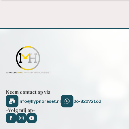
Neem contact op via
info@hypnoreset.nl
06-82092162
-Volg mij op-