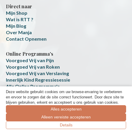
Direct naar
Mijn Shop
Wat is RTT ?
Mijn Blog
Over Manja
Contact Opnemen
Online Programma's
Voorgoed Vrij van Pijn
Voorgoed Vrij van Roken
Voorgoed Vrij van Verslaving
Innerlijk Kind Regressiesessie
Alle Online Programma's
Deze website gebruikt cookies om uw browse-ervaring te verbeteren
Transformatie Platform
en ervoor te zorgen dat de site correct functioneert. Door deze site te
blijven gebruiken, erkent en accepteert u ons gebruik van cookies.
Alles accepteren
Alleen vereiste accepteren
Boek een gratis ontdek-sessie
Details