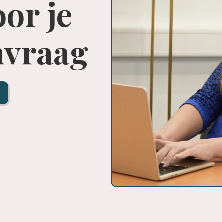
or je
nvraag