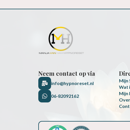
Neem contact op via
Dir
Mijn
info@hypnoreset.nl
Wat 
Mijn
06-82092162
Over
Cont