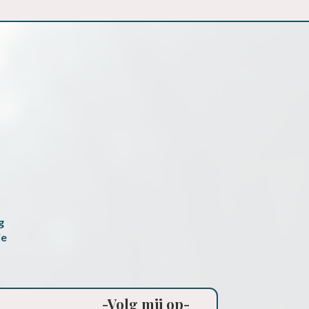
g
ie
-Volg mij op-