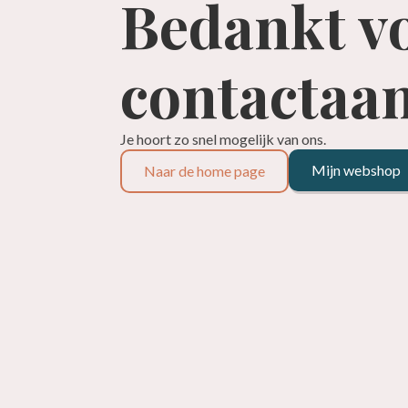
Bedankt vo
contactaa
Je hoort zo snel mogelijk van ons.
Mijn webshop
Naar de home page